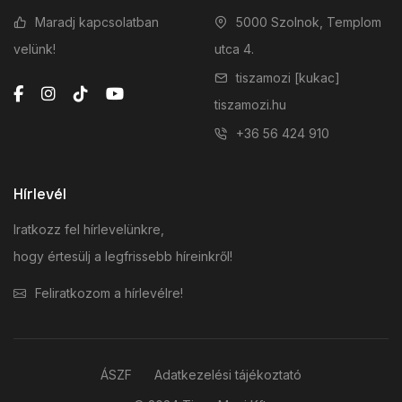
Maradj kapcsolatban
5000 Szolnok, Templom
velünk!
utca 4.
tiszamozi [kukac]
tiszamozi.hu
+36 56 424 910
Hírlevél
Iratkozz fel hírlevelünkre,
hogy értesülj a legfrissebb híreinkről!
Feliratkozom a hírlevélre!
ÁSZF
Adatkezelési tájékoztató