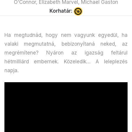
O'Connor, Elizabeth Marvel, Michael Gaston
Korhatár:
Ha megtudnád, hogy nem vagyunk egyedül, ha
valaki megmutatná, bebizonyítaná neked, az
megrémítene? Nyáron az igazság feltárul
hétmilliárd embernek. Közeledik… A leleplezés
napja.