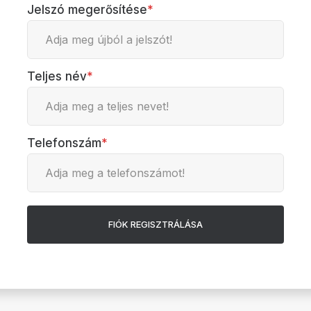
Jelszó megerősítése
*
Teljes név
*
Telefonszám
*