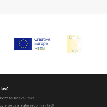
rlevél
tkozz fel hírlevelünkre,
y értesülj a legfrissebb híreinkről!