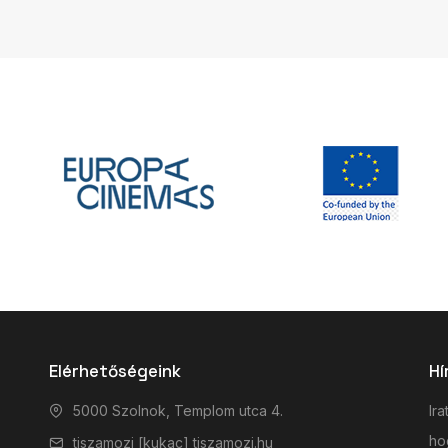
Elérhetőségeink
Hí
5000 Szolnok, Templom utca 4.
Ira
hog
tiszamozi [kukac] tiszamozi.hu