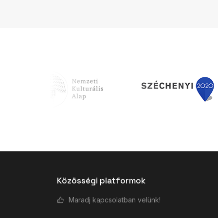
Közösségi platformok
Maradj kapcsolatban velünk!