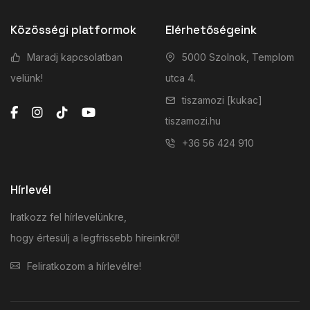
Közösségi platformok
Elérhetőségeink
Maradj kapcsolatban
5000 Szolnok, Templom
velünk!
utca 4.
tiszamozi [kukac]
tiszamozi.hu
+36 56 424 910
Hírlevél
Iratkozz fel hírlevelünkre,
hogy értesülj a legfrissebb híreinkről!
Feliratkozom a hírlevélre!