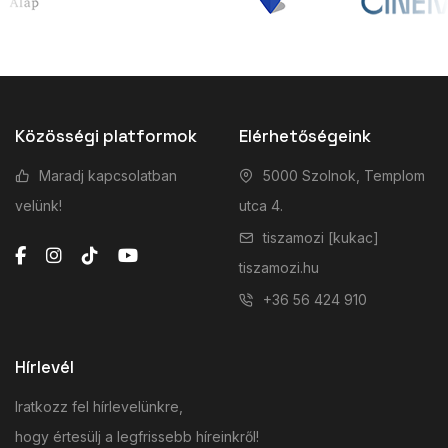
Közösségi platformok
Elérhetőségeink
Maradj kapcsolatban
5000 Szolnok, Templom
velünk!
utca 4.
tiszamozi [kukac]
tiszamozi.hu
+36 56 424 910
Hírlevél
Iratkozz fel hírlevelünkre,
hogy értesülj a legfrissebb híreinkről!