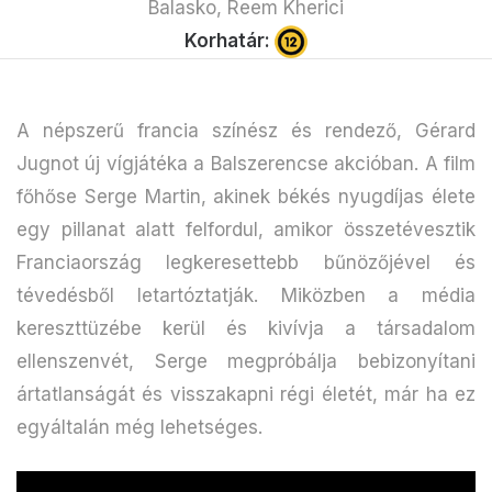
Balasko, Reem Kherici
Korhatár:
A népszerű francia színész és rendező, Gérard
Jugnot új vígjátéka a Balszerencse akcióban. A film
főhőse Serge Martin, akinek békés nyugdíjas élete
egy pillanat alatt felfordul, amikor összetévesztik
Franciaország legkeresettebb bűnözőjével és
tévedésből letartóztatják. Miközben a média
kereszttüzébe kerül és kivívja a társadalom
ellenszenvét, Serge megpróbálja bebizonyítani
ártatlanságát és visszakapni régi életét, már ha ez
egyáltalán még lehetséges.