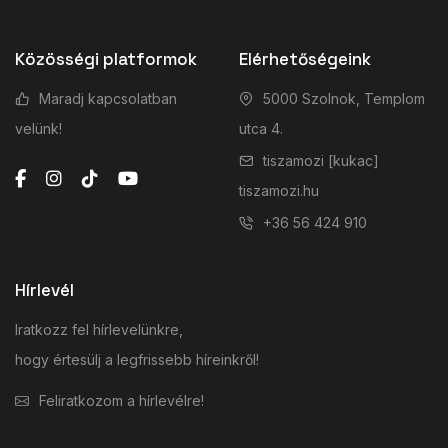
Közösségi platformok
Elérhetőségeink
Maradj kapcsolatban
5000 Szolnok, Templom
velünk!
utca 4.
tiszamozi [kukac]
tiszamozi.hu
+36 56 424 910
Hírlevél
Iratkozz fel hírlevelünkre,
hogy értesülj a legfrissebb híreinkről!
Feliratkozom a hírlevélre!