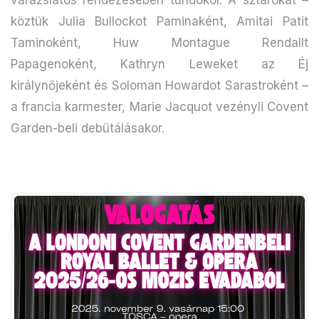
köztük Julia Bullockot Paminaként, Amitai Patit
Taminoként, Huw Montague Rendallt
Papagenoként, Kathryn Leweket az Éj
királynőjeként és Soloman Howardot Sarastroként –
a francia karmester, Marie Jacquot vezényli Covent
Garden-beli debütálásakor.