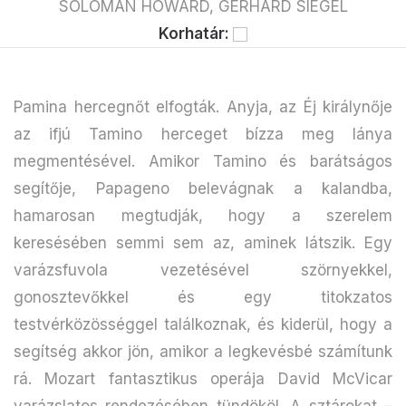
SOLOMAN HOWARD, GERHARD SIEGEL
Korhatár:
Pamina hercegnőt elfogták. Anyja, az Éj királynője
az ifjú Tamino herceget bízza meg lánya
megmentésével. Amikor Tamino és barátságos
segítője, Papageno belevágnak a kalandba,
hamarosan megtudják, hogy a szerelem
keresésében semmi sem az, aminek látszik. Egy
varázsfuvola vezetésével szörnyekkel,
gonosztevőkkel és egy titokzatos
testvérközösséggel találkoznak, és kiderül, hogy a
segítség akkor jön, amikor a legkevésbé számítunk
rá. Mozart fantasztikus operája David McVicar
varázslatos rendezésében tündököl. A sztárokat –