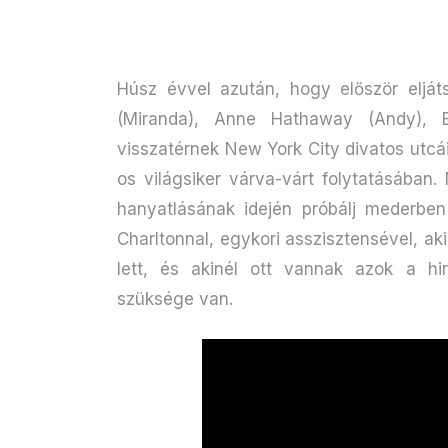
Húsz évvel azután, hogy először elját
(Miranda), Anne Hathaway (Andy), E
visszatérnek New York City divatos utc
os világsiker várva-várt folytatásában
hanyatlásának idején próbálj mederben 
Charltonnal, egykori asszisztensével, ak
lett, és akinél ott vannak azok a hi
szüksége van.