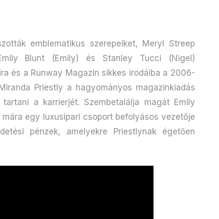
szották emblematikus szerepeiket, Meryl Streep
mily Blunt (Emily) és Stanley Tucci (Nigel)
áira és a Runway Magazin sikkes irodáiba a 2006-
. Miranda Priestly a hagyományos magazinkiadás
tartani a karrierjét. Szembetalálja magát Emily
i mára egy luxusipari csoport befolyásos vezetője
rdetési pénzek, amelyekre Priestlynak égetően