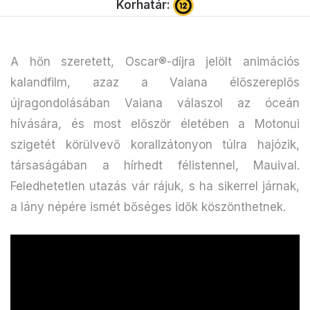
Korhatár:
A hőn szeretett, Oscar®-díjra jelölt animációs
kalandfilm, azaz a Vaiana élőszereplős
újragondolásában Vaiana válaszol az óceán
hívására, és most először életében a Motonui
szigetét körülvevő korallzátonyon túlra hajózik,
társaságában a hírhedt félistennel, Mauival.
Feledhetetlen utazás vár rájuk, s ha sikerrel járnak,
a lány népére ismét bőséges idők köszönthetnek.