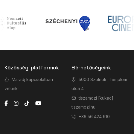
Közösségi platformok
Elérhetőségeink
Maradj kapcsolatban
5000 Szolnok, Templom
velünk!
utca 4.
tiszamozi [kukac]
tiszamozi.hu
+36 56 424 910