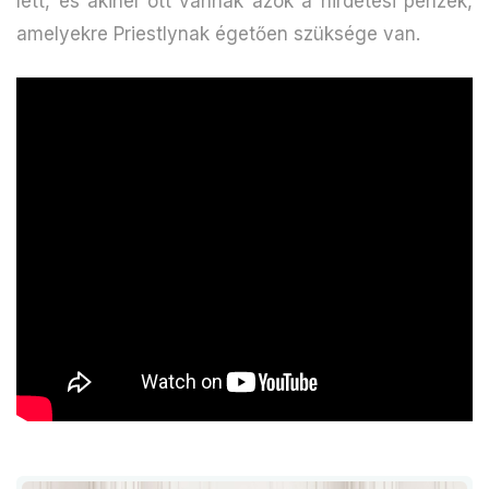
lett, és akinél ott vannak azok a hirdetési pénzek,
amelyekre Priestlynak égetően szüksége van.