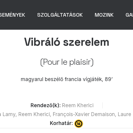
SEMÉNYEK
SZOLGÁLTATÁSOK
MOZINK
GA
Vibráló szerelem
(Pour le plaisir)
magyarul beszélő francia vígjáték, 89’
Rendező(k):
Reem Kherici
ra Lamy, Reem Kherici, François-Xavier Demaison, Laure
Korhatár: