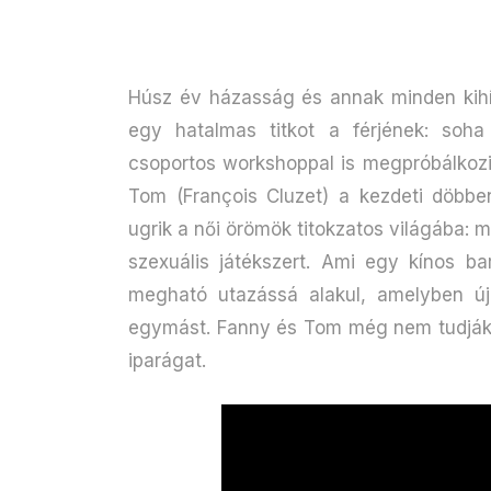
Húsz év házasság és annak minden kihí
egy hatalmas titkot a férjének: soh
csoportos workshoppal is megpróbálkozik,
Tom (François Cluzet) a kezdeti döbben
ugrik a női örömök titokzatos világába: m
szexuális játékszert. Ami egy kínos ba
megható utazássá alakul, amelyben újr
egymást. Fanny és Tom még nem tudják, 
iparágat.