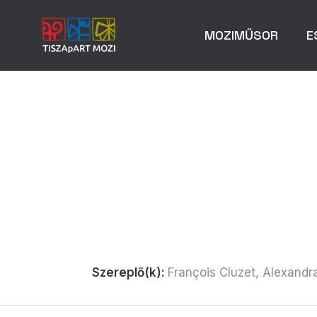
MOZIMŰSOR
E
Szereplő(k):
François Cluzet, Alexand