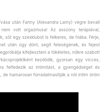
vása után Fanny (Alexandra Lamy) végre bevall
a nem volt orgazmusa! Az asszony terápiával,
 sőt egy szexklubot is felkeres, de hiába. Férje,
et után úgy dönt, segít feleségének, és fejest
egpróbálja kifejleszteni a tökéletes, nőkre szabott
rkácsprojektként kezdődik, gyorsan egy vicces,
a felfedezik az intimitást, a gyengédséget és
de hamarosan forradalmasítják a női intim öröm