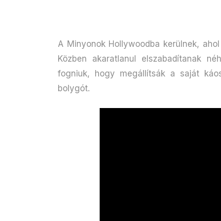
A Minyonok Hollywoodba kerülnek, ahol 
Közben akaratlanul elszabadítanak né
fogniuk, hogy megállítsák a saját ká
bolygót.