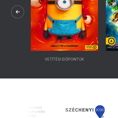
ONTOK
VETÍTÉSI IDŐPONTOK