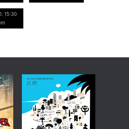
. 15:30
em