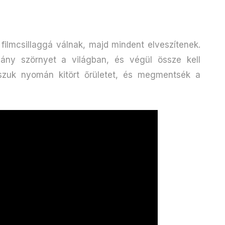
filmcsillaggá válnak, majd mindent elveszítenek.
hány szörnyet a világban, és végül össze kell
oszuk nyomán kitört őrületet, és megmentsék a