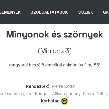
SEMÉNYEK
SZOLGÁLTATÁSOK
MOZINK
GA
Minyonok és szörnyek
(Minions 3)
magyarul beszélő amerikai animációs film, 85’
Rendező(k):
Pierre Coffin
e Eisenberg, Jeff Bridges, Allison Janney, Pierre Coff
Korhatár: