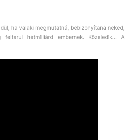
l, ha valaki megmutatná, bebizonyítaná neked,
feltárul hétmilliárd embernek. Közeledik… A