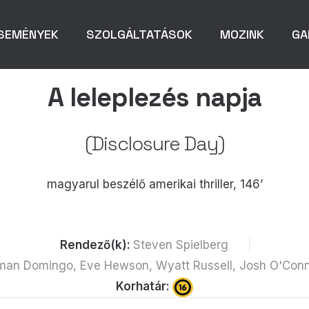
SEMÉNYEK
SZOLGÁLTATÁSOK
MOZINK
GA
A leleplezés napja
(Disclosure Day)
magyarul beszélő amerikai thriller, 146’
Rendező(k):
Steven Spielberg
Colman Domingo, Eve Hewson, Wyatt Russell, Josh O'Conn
Korhatár: