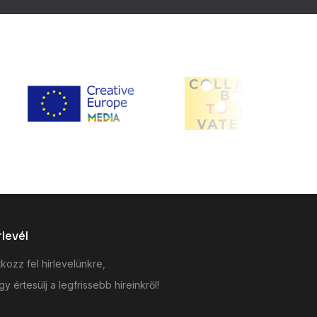
rlevél
tkozz fel hírlevelünkre,
y értesülj a legfrissebb híreinkről!