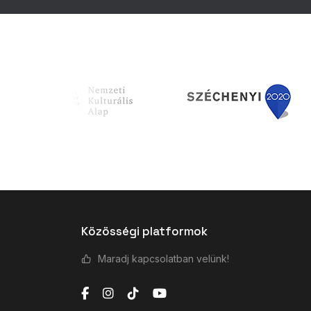
Közösségi platformok
Maradj kapcsolatban velünk!