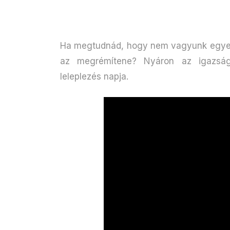
Ha megtudnád, hogy nem vagyunk egyedü
az megrémítene? Nyáron az igazság 
leleplezés napja.