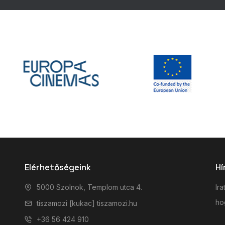
Elérhetőségeink
Hí
5000 Szolnok, Templom utca 4.
Ira
hog
tiszamozi [kukac] tiszamozi.hu
+36 56 424 910