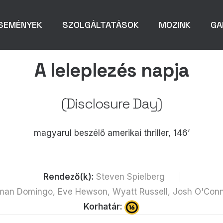
SEMÉNYEK
SZOLGÁLTATÁSOK
MOZINK
GA
A leleplezés napja
(Disclosure Day)
magyarul beszélő amerikai thriller, 146’
Rendező(k):
Steven Spielberg
Colman Domingo, Eve Hewson, Wyatt Russell, Josh O'Conn
Korhatár: