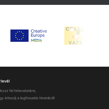
rlevél
tkozz fel hírlevelünkre,
y értesülj a legfrissebb híreinkről!