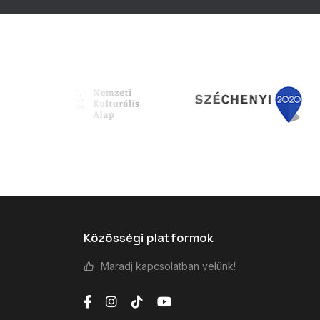
Közösségi platformok
Maradj kapcsolatban velünk!