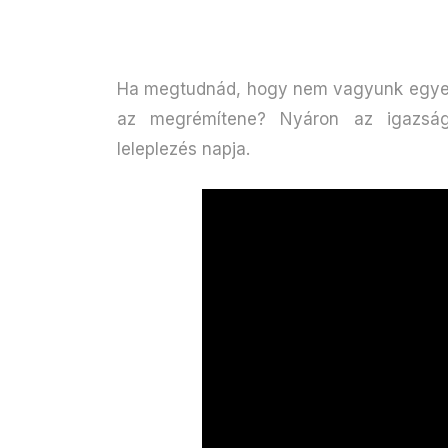
Ha megtudnád, hogy nem vagyunk egyedü
az megrémítene? Nyáron az igazság 
leleplezés napja.