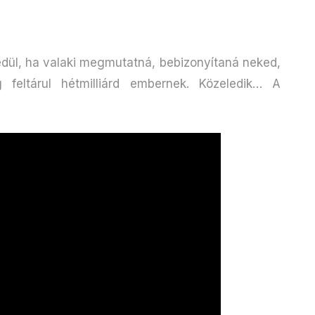
l, ha valaki megmutatná, bebizonyítaná neked,
feltárul hétmilliárd embernek. Közeledik… A