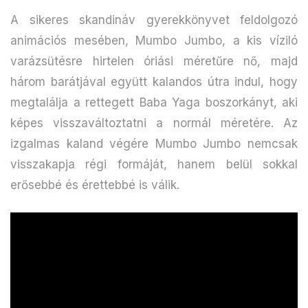
A sikeres skandináv gyerekkönyvet feldolgozó
animációs mesében, Mumbo Jumbo, a kis víziló
varázsütésre hirtelen óriási méretűre nő, majd
három barátjával együtt kalandos útra indul, hogy
megtalálja a rettegett Baba Yaga boszorkányt, aki
képes visszaváltoztatni a normál méretére. Az
izgalmas kaland végére Mumbo Jumbo nemcsak
visszakapja régi formáját, hanem belül sokkal
erősebbé és érettebbé is válik.