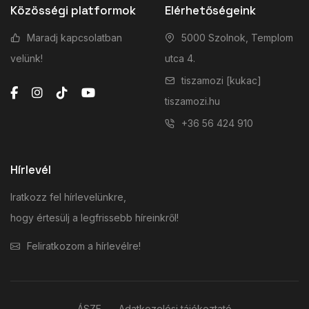
Közösségi platformok
Elérhetőségeink
Maradj kapcsolatban
5000 Szolnok, Templom
velünk!
utca 4.
tiszamozi [kukac]
tiszamozi.hu
+36 56 424 910
Hírlevél
Iratkozz fel hírlevelünkre,
hogy értesülj a legfrissebb híreinkről!
Feliratkozom a hírlevélre!
ÁSZF
Adatkezelési tájékoztató