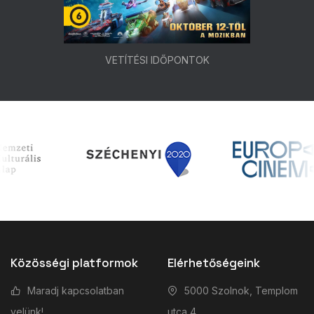
VETÍTÉSI IDŐPONTOK
Közösségi platformok
Elérhetőségeink
Maradj kapcsolatban
5000 Szolnok, Templom
velünk!
utca 4.