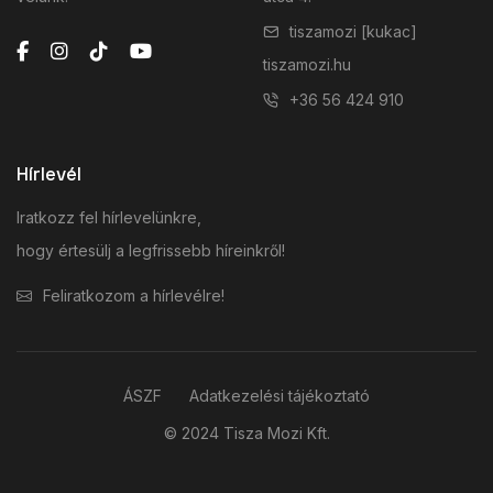
tiszamozi [kukac]
tiszamozi.hu
+36 56 424 910
Hírlevél
Iratkozz fel hírlevelünkre,
hogy értesülj a legfrissebb híreinkről!
Feliratkozom a hírlevélre!
ÁSZF
Adatkezelési tájékoztató
© 2024 Tisza Mozi Kft.