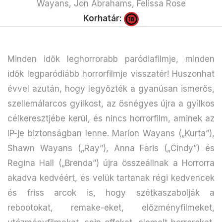
Wayans, Jon Abrahams, Felissa Rose
Korhatár:
Minden idők leghorrorabb paródiafilmje, minden
idők legparódiább horrorfilmje visszatér! Huszonhat
évvel azután, hogy legyőzték a gyanúsan ismerős,
szellemálarcos gyilkost, az ősnégyes újra a gyilkos
célkeresztjébe kerül, és nincs horrorfilm, aminek az
IP-je biztonságban lenne. Marlon Wayans („Kurta”),
Shawn Wayans („Ray”), Anna Faris („Cindy”) és
Regina Hall („Brenda”) újra összeállnak a Horrorra
akadva kedvéért, és velük tartanak régi kedvencek
és friss arcok is, hogy szétkaszabolják a
rebootokat, remake-eket, előzményfilmeket,