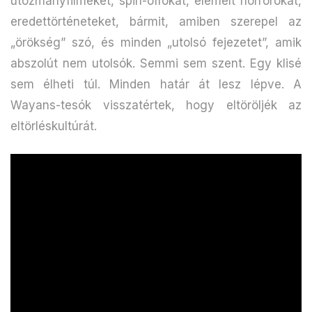
utózmányfilmeket, spin-offokat, elemelt horrorokat,
eredettörténeteket, bármit, amiben szerepel az
„örökség” szó, és minden „utolsó fejezetet”, amik
abszolút nem utolsók. Semmi sem szent. Egy klisé
sem élheti túl. Minden határ át lesz lépve. A
Wayans-tesók visszatértek, hogy eltöröljék az
eltörléskultúrát.