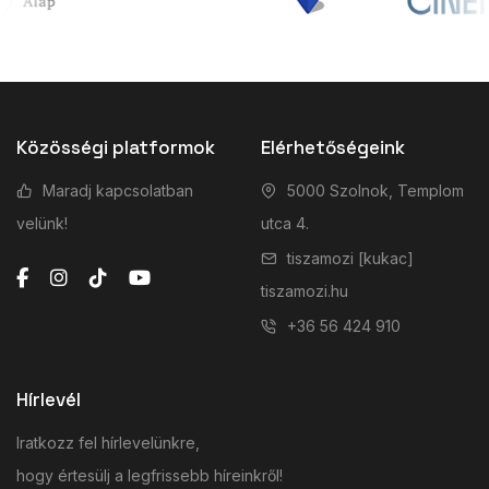
Közösségi platformok
Elérhetőségeink
Maradj kapcsolatban
5000 Szolnok, Templom
velünk!
utca 4.
tiszamozi [kukac]
tiszamozi.hu
+36 56 424 910
Hírlevél
Iratkozz fel hírlevelünkre,
hogy értesülj a legfrissebb híreinkről!