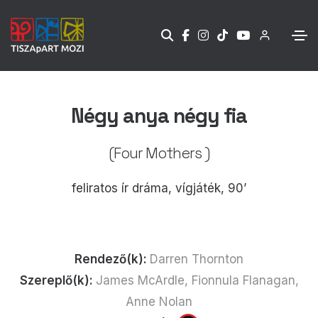
Négy anya négy fia
(Four Mothers )
feliratos ír dráma, vígjáték, 90’
Rendező(k):
Darren Thornton
Szereplő(k):
James McArdle, Fionnula Flanagan,
Anne Nolan