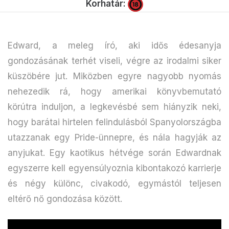
Korhatár:
Edward, a meleg író, aki idős édesanyja
gondozásának terhét viseli, végre az irodalmi siker
küszöbére jut. Miközben egyre nagyobb nyomás
nehezedik rá, hogy amerikai könyvbemutató
körútra induljon, a legkevésbé sem hiányzik neki,
hogy barátai hirtelen felindulásból Spanyolországba
utazzanak egy Pride-ünnepre, és nála hagyják az
anyjukat. Egy kaotikus hétvége során Edwardnak
egyszerre kell egyensúlyoznia kibontakozó karrierje
és négy különc, civakodó, egymástól teljesen
eltérő nő gondozása között.