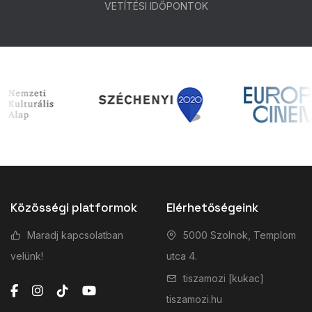
VETÍTÉSI IDŐPONTOK
Közösségi platformok
Elérhetőségeink
Maradj kapcsolatban
5000 Szolnok, Templom
velünk!
utca 4.
tiszamozi [kukac]
tiszamozi.hu