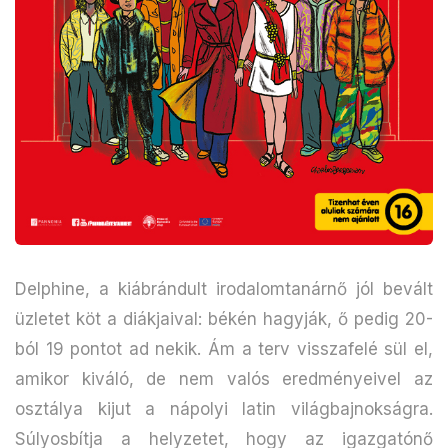
Delphine, a kiábrándult irodalomtanárnő jól bevált
üzletet köt a diákjaival: békén hagyják, ő pedig 20-
ból 19 pontot ad nekik. Ám a terv visszafelé sül el,
amikor kiváló, de nem valós eredményeivel az
osztálya kijut a nápolyi latin világbajnokságra.
Súlyosbítja a helyzetet, hogy az igazgatónő