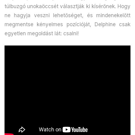
túlbuzgó unokaöccsét választják ki kísérőnek. Hogy
ne hagyja veszni lehetőséget, és mindenekelőtt
megmentse kényelmes pozícióját, Delphine csak
egyetlen megoldást lát: csalni!