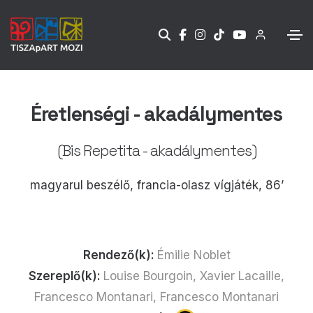
Éretlenségi - akadálymentes
(Bis Repetita - akadálymentes)
magyarul beszélő, francia-olasz vígjáték, 86’
Rendező(k):
Émilie Noblet
Szereplő(k):
Louise Bourgoin, Xavier Lacaille,
Francesco Montanari, Francesco Montanari