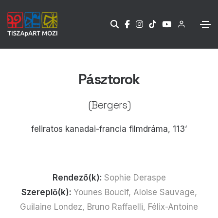
Pásztorok
(Bergers)
feliratos kanadai-francia filmdráma, 113’
Rendező(k):
Sophie Deraspe
Szereplő(k):
Younes Boucif, Aloise Sauvage,
Guilaine Londez, Bruno Raffaelli, Félix-Antoine