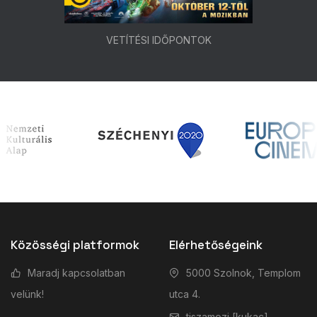
VETÍTÉSI IDŐPONTOK
Közösségi platformok
Elérhetőségeink
Maradj kapcsolatban
5000 Szolnok, Templom
velünk!
utca 4.
tiszamozi [kukac]