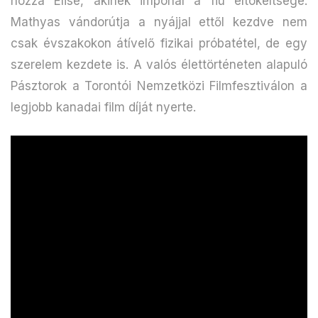
hozzá Elise, akinek imponál a fiú eltökéltsége.
Mathyas vándorútja a nyájjal ettől kezdve nem
csak évszakokon átívelő fizikai próbatétel, de egy
szerelem kezdete is. A valós élettörténeten alapuló
Pásztorok a Torontói Nemzetközi Filmfesztiválon a
legjobb kanadai film díját nyerte.