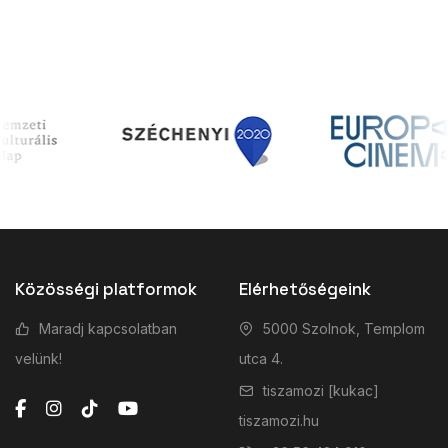
Közösségi platformok
Elérhetőségeink
Maradj kapcsolatban
5000 Szolnok, Templom
velünk!
utca 4.
tiszamozi [kukac]
tiszamozi.hu