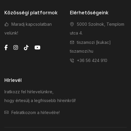
Közösségi platformok
Elérhetőségeink
Maradj kapcsolatban
5000 Szolnok, Templom
velünk!
utca 4.
tiszamozi [kukac]
tiszamozi.hu
+36 56 424 910
Hírlevél
Iratkozz fel hírlevelünkre,
hogy értesülj a legfrissebb híreinkről!
Feliratkozom a hírlevélre!