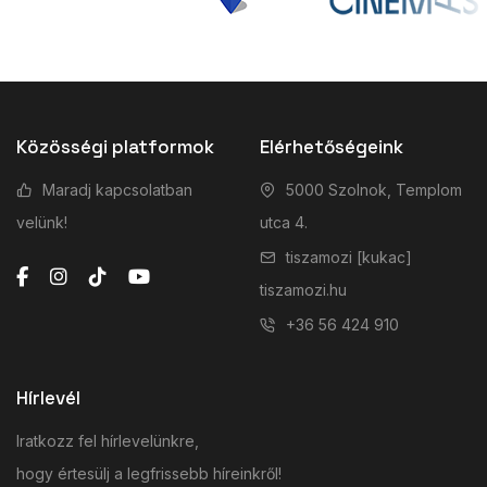
Közösségi platformok
Elérhetőségeink
Maradj kapcsolatban
5000 Szolnok, Templom
velünk!
utca 4.
tiszamozi [kukac]
tiszamozi.hu
+36 56 424 910
Hírlevél
Iratkozz fel hírlevelünkre,
hogy értesülj a legfrissebb híreinkről!