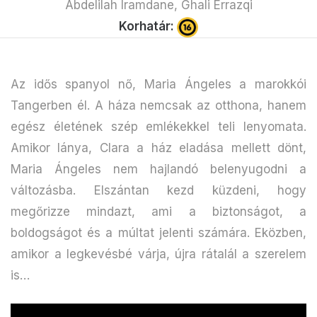
Abdelilah Iramdane, Ghali Errazqi
Korhatár:
Az idős spanyol nő, Maria Ángeles a marokkói
Tangerben él. A háza nemcsak az otthona, hanem
egész életének szép emlékekkel teli lenyomata.
Amikor lánya, Clara a ház eladása mellett dönt,
Maria Ángeles nem hajlandó belenyugodni a
változásba. Elszántan kezd küzdeni, hogy
megőrizze mindazt, ami a biztonságot, a
boldogságot és a múltat jelenti számára. Eközben,
amikor a legkevésbé várja, újra rátalál a szerelem
is…